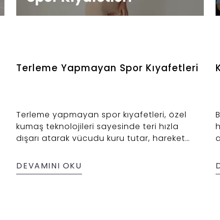
Terleme Yapmayan Spor Kıyafetleri
Terleme yapmayan spor kıyafetleri, özel
B
kumaş teknolojileri sayesinde teri hızla
h
dışarı atarak vücudu kuru tutar, hareket
a
i
konforunu artırır ve performansı destekler.
b
Spor sırasında rahatsızlık hissetmeden
ç
DEVAMINI OKU
özgürce hareket etmek isteyenler için bu
h
kıyafetler vazgeçilmez bir deneyim sunar.
k
a
b