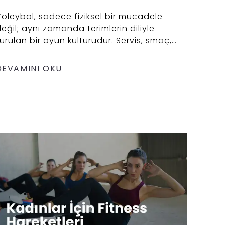
oleybol, sadece fiziksel bir mücadele
eğil; aynı zamanda terimlerin diliyle
urulan bir oyun kültürüdür. Servis, smaç,
lok, pasör, libero gibi temel terimler
yunun temel yapı taşlarını oluşturur. Bu
DEVAMINI OKU
çerikte, voleybolu daha bilinçli izlemek ve
nlamak isteyen herkes için en sık kullanılan
erimleri ve anlamlarını derledik. Oyunun
çine girdikçe bu kelimelerin sadece teknik
eğil, heyecanı taşıyan unsurlar olduğunu
en de fark edeceksin.