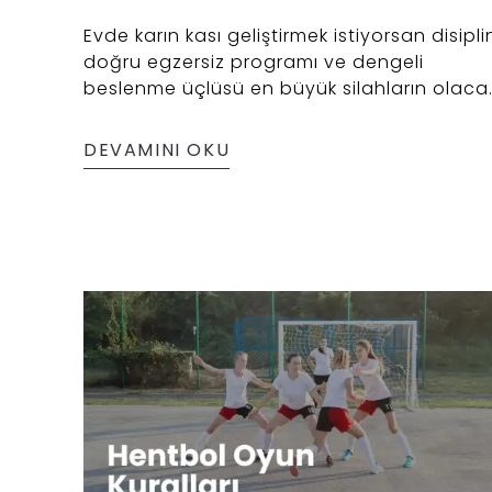
Evde karın kası geliştirmek istiyorsan disipli
doğru egzersiz programı ve dengeli
beslenme üçlüsü en büyük silahların olaca
Plank, leg raise, crunch gibi etkili
hareketlerle vücut ağırlığını kullanarak
DEVAMINI OKU
yapılan düzenli antrenmanlar sayesinde sık
bir karın yapısı oluşturmak mümkün. Üstelik
spor salonuna gerek kalmadan, evde
konforlu bir şekilde uygulayabileceğin bu
programla kısa sürede güçlenip aynada
gerçek değişimi görebilirsin.