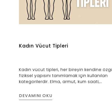
Kadın Vücut Tipleri
Kadın vücut tipleri, her bireyin kendine özg
fiziksel yapısını tanımlamak için kullanılan
kategorilerdir. Elma, armut, kum saati,
dikdörtgen ve ters üçgen gibi çeşitli vücut
şekilleri, hem estetik hem de sağlık
DEVAMINI OKU
açısından önemli bilgiler sunar.
İçeriğimizde, her vücut tipinin belirgin
özelliklerini anlatıyor ve bu yapıların nasıl