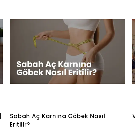
ö
u
e
|
Sabah Aç Karnına Göbek Nasıl
Eritilir?