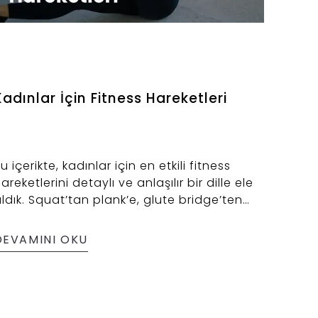
Kadınlar İçin Fitness Hareketleri
u içerikte, kadınlar için en etkili fitness
areketlerini detaylı ve anlaşılır bir dille ele
ldık. Squat’tan plank’e, glute bridge’ten
ird-dog’a kadar vücudun farklı bölgelerini
alıştıran egzersizleri nasıl yapabileceğini,
DEVAMINI OKU
angi kasları hedef aldığını ve sana neler
azandıracağını samimi ve akıcı bir
nlatımla sunduk. Güçlü bir beden, sağlıklı
ir zihin ve dinç bir yaşam için bu