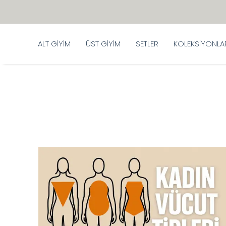
ALT GİYİM
ÜST GİYİM
SETLER
KOLEKSİYONLA