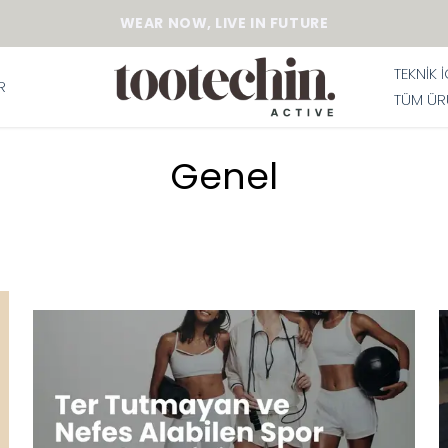
WEAR NOW, LIVE IN FUTURE
TEKNİK 
R
TÜM ÜR
Genel