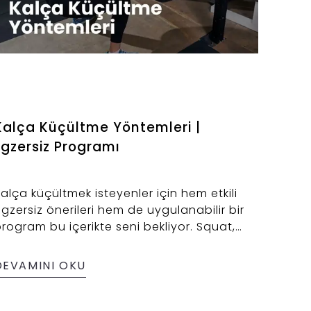
Kalça Küçültme Yöntemleri |
Egzersiz Programı
alça küçültmek isteyenler için hem etkili
gzersiz önerileri hem de uygulanabilir bir
rogram bu içerikte seni bekliyor. Squat,
unge, glute bridge gibi hareketlerle sadece
ıkılaşmakla kalmaz, aynı zamanda daha
DEVAMINI OKU
engeli bir vücut yapısına da kavuşursun.
rogramın detaylı anlatımı sayesinde hangi
areketi kaç dakika yapman gerektiğini