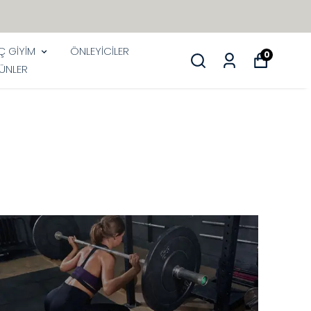
İÇ GİYİM
ÖNLEYİCİLER
0
ÜNLER