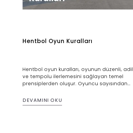
Hentbol Oyun Kuralları
Hentbol oyun kuralları, oyunun düzenli, adil
ve tempolu ilerlemesini sağlayan temel
prensiplerden oluşur. Oyuncu sayısından
adım sınırlamasına, faul kurallarından kalec
alanına kadar her detay, hentbolun
DEVAMINI OKU
dinamiğini belirler. Bu içerikte, hentbol
oynarken dikkat edilmesi gereken kuralları
derledik.