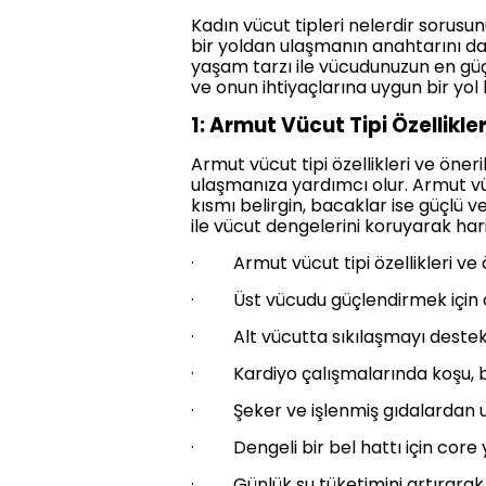
Kadın vücut tipleri nelerdir soru
bir yoldan ulaşmanın anahtarını da 
yaşam tarzı ile vücudunuzun en güçl
ve onun ihtiyaçlarına uygun bir yol 
1: Armut Vücut Tipi Özellikler
Armut vücut tipi özellikleri ve öner
ulaşmanıza yardımcı olur. Armut vü
kısmı belirgin, bacaklar ise güçlü v
ile vücut dengelerini koruyarak hari
· Armut vücut tipi özellikleri ve ö
· Üst vücudu güçlendirmek için om
· Alt vücutta sıkılaşmayı destekle
· Kardiyo çalışmalarında koşu, bis
· Şeker ve işlenmiş gıdalardan uz
· Dengeli bir bel hattı için core
· Günlük su tüketimini artırara