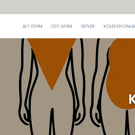
ALT GİYİM
ÜST GİYİM
SETLER
KOLEKSİYONLA