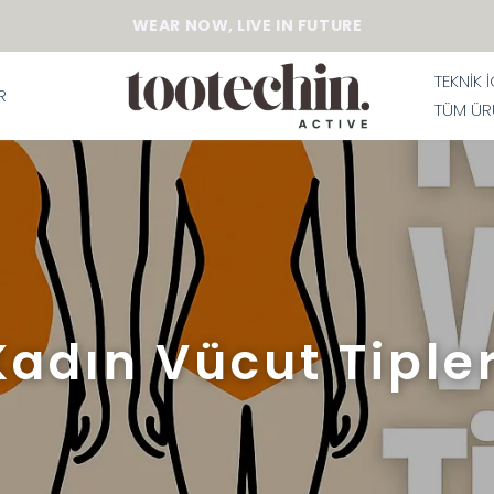
WEAR NOW, LIVE IN FUTURE
TEKNİK 
R
TÜM ÜR
Kadın Vücut Tipler