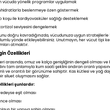
vücuda yönelik programlar uygulamak
nhidratlarla beslenmeye özen göstermek
koşu ile kardiyovasküler sağlığı desteklemek
ortizol seviyesini dengelemek
usunu doğru kavradığınızda, vücudunuza uygun stratejilerl
lu yönde etkileyebilirsiniz. Unutmayın, her vücut tipi kend
mları atmaktır.
in Özellikleri
kleri arasında, omuz ve kalça genişliğinin dengeli olması ve 
dını tam anlamıyla kum saati şeklini andıran oranlı yapısın
ımlı ve orantılı bir görünüme sahiptir. Kas kütlesi ve yağ d
ir siluet oluşmasını sağlar.
likleri şunlardır:
edeyse eşit olması
ince olması
lgun bir yapıya sahip olması