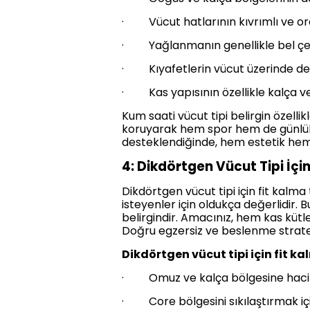
· Vücut hatlarının kıvrımlı ve or
· Yağlanmanın genellikle bel çevr
· Kıyafetlerin vücut üzerinde de
· Kas yapısının özellikle kalça ve
Kum saati vücut tipi belirgin özell
koruyarak hem spor hem de günlük y
desteklendiğinde, hem estetik hem 
4: Dikdörtgen Vücut Tipi İçi
Dikdörtgen vücut tipi için fit kalm
isteyenler için oldukça değerlidir. 
belirgindir. Amacınız, hem kas küt
Doğru egzersiz ve beslenme stratejil
Dikdörtgen vücut tipi için fit ka
· Omuz ve kalça bölgesine hacim
· Core bölgesini sıkılaştırmak iç