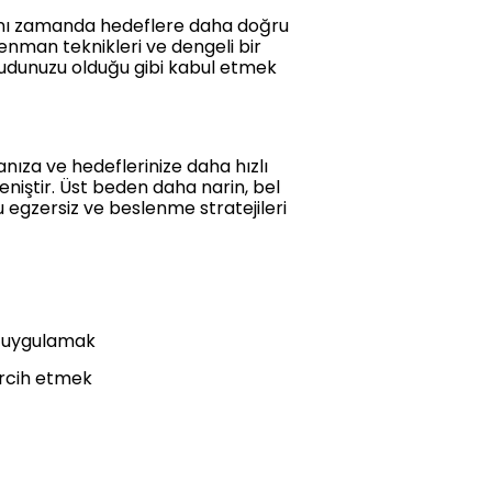
aynı zamanda hedeflere daha doğru
enman teknikleri ve dengeli bir
ücudunuzu olduğu gibi kabul etmek
anıza ve hedeflerinize daha hızlı
niştir. Üst beden daha narin, bel
u egzersiz ve beslenme stratejileri
i uygulamak
ercih etmek