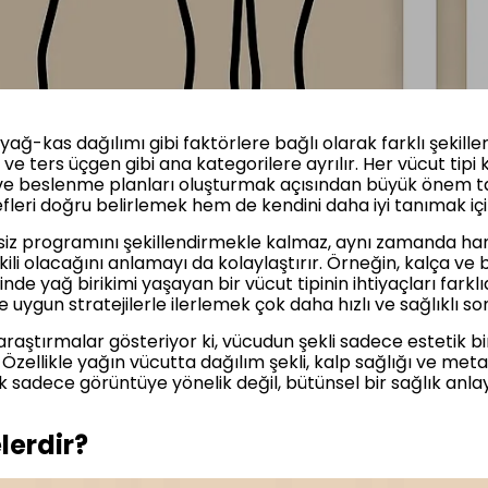
yağ-kas dağılımı gibi faktörlere bağlı olarak farklı şekiller
e ters üçgen gibi ana kategorilere ayrılır. Her vücut tipi 
 ve beslenme planları oluşturmak açısından büyük önem taş
efleri doğru belirlemek hem de kendini daha iyi tanımak için
siz programını şekillendirmekle kalmaz, aynı zamanda hang
ili olacağını anlamayı da kolaylaştırır. Örneğin, kalça 
sinde yağ birikimi yaşayan bir vücut tipinin ihtiyaçları farklı
 uygun stratejilerle ilerlemek çok daha hızlı ve sağlıklı s
 araştırmalar gösteriyor ki, vücudun şekli sadece estetik b
 Özellikle yağın vücutta dağılım şekli, kalp sağlığı ve metab
ek sadece görüntüye yönelik değil, bütünsel bir sağlık anlay
lerdir?