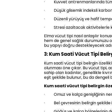
· Kuvvet antrenmanlarında tüm 
· Düşük glisemik indeksli karbo
· Düzenli yürüyüş ve hafif tempo 
· Stresi azaltacak aktivitelerle k
Elma vücut tipi nasıl anlaşılır kon
hem de genel sağlık durumunuzu olum
bu yapıyı doğru destekleyecek adı
3: Kum Saati Vücut Tipi Belirg
Kum saati vücut tipi belirgin özelli
olunması öne çıkar. Bu vücut tipi, a
sahip olan kadınlar, genellikle kıvr
eşit şekilde bulunur, bu da dengeli b
Kum saati vücut tipi belirgin özel
· Omuz ve kalça genişliğinin ner
· Bel çevresinin belirgin şekilde 
· Göğüs ve kalça bölgelerinin do