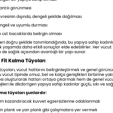
antılı görünmesi
esinin dışında, dengeli şekilde dağılması
ngeli ve uyumlu durması
 üst bacaklarda belirgin olması
ikleri doğru şekilde tanımlandığında, bu yapıya sahip kadınl
aşamda daha etkili sonuçlar elde edebilirler. Her vücut t
de sağlık açısından avantajlı bir yapı sunar.
n Fit Kalma Tüyoları
a tüyoları, vücut hatlarını belirginleştirmek ve genel görü
Bu vücut tipinde omuz, bel ve kalça genişlikleri birbirine ya
lesi oluşturarak hatları ortaya çıkarmak hem de genel vü
eri ile dikdörtgen yapıya sahip kadınlar güçlü, sıkı ve sağl
lma tüyoları şunlardır:
 kazandıracak kuvvet egzersizlerine odaklanmak
in plank ve yan plank gibi çalışmalara yer vermek