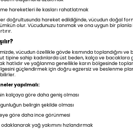
hareketleri ile kasları rahatlatmak
eriler doğrultusunda hareket edildiğinde, vücudun doğal 
ümkün olur. Vücudunuzu tanımak ve ona uygun bir planla
tırır.
ılır?
ğimizde, vücudun özellikle gövde kısmında toplandığını ve be
ut tipine sahip kadınlarda üst beden, kalça ve bacaklara
lak hatlıdır ve yağlanma genellikle karın bölgesinde toplan
gesini güçlendirmek için doğru egzersiz ve beslenme plan
ilirler.
 neler yapılmalı:
in kalçaya göre daha geniş olması
unluğun belirgin şekilde olması
eye göre daha ince görünmesi
odaklanarak yağ yakımını hızlandırmak