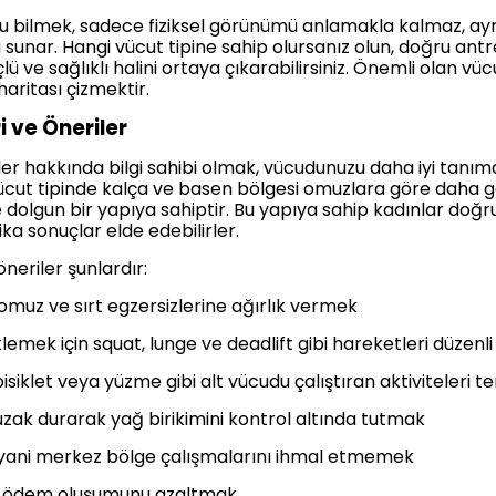
sunu bilmek, sadece fiziksel görünümü anlamakla kalmaz, 
sunar. Hangi vücut tipine sahip olursanız olun, doğru antr
ü ve sağlıklı halini ortaya çıkarabilirsiniz. Önemli olan v
haritası çizmektir.
i ve Öneriler
iler hakkında bilgi sahibi olmak, vücudunuzu daha iyi tanım
cut tipinde kalça ve basen bölgesi omuzlara göre daha ge
e dolgun bir yapıya sahiptir. Bu yapıya sahip kadınlar doğr
ka sonuçlar elde edebilirler.
neriler şunlardır:
uz ve sırt egzersizlerine ağırlık vermek
mek için squat, lunge ve deadlift gibi hareketleri düzenl
iklet veya yüzme gibi alt vücudu çalıştıran aktiviteleri t
ak durarak yağ birikimini kontrol altında tutmak
 yani merkez bölge çalışmalarını ihmal etmemek
k ödem oluşumunu azaltmak