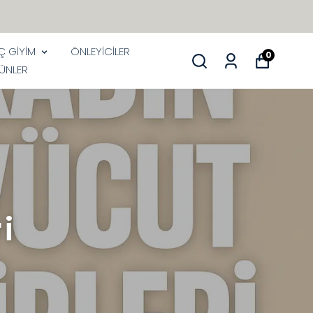
İÇ GİYİM
ÖNLEYİCİLER
0
ÜNLER
i