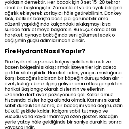
yoldasın demektir. Her bacak için 3 set 15-20 tekrar
ideal bir başlangıçtır. Zamanla el ya da ayak bileğine
ağırlık ekleyerek zorlayıcı hâle getirebilirsin. Donkey
kick, belki ilk bakışta basit gibi görünebilir ama
düzenli yapıldığında kalçandaki sıkılaşmayı kısa
sürede fark etmeye başlarsın. Bu küçük ama etkili
hareket, aynaya baktığında seni gülümsetecek o
değişimin güçlü adımlarından biridir.
Fire Hydrant Nasıl Yapılır?
Fire hydrant egzersizi, kalçayı şekillendirmek ve
basen bölgesini sıkılaştırmak isteyenler için adeta
gizli bir silah gibidir. Hareket adını, yangın musluğuna
karşı bacağını kaldıran bir köpeğin duruşundan alır –
evet, kulağa biraz ilginç geliyor ama etkisi gerçekten
harika! Başlangıç olarak dizlerinin ve ellerinin
üzerinde dört ayak pozisyonuna gel. Kollar omuz
hizasında, dizler kalça altında olmalı. Karnını sıkarak
sabit durduktan sonra, bir bacağını yana doğru, dizin
bükülü şekilde kaldır. Kalçanı sabit tutmaya ve
vücudu yana kaydırmamaya özen göster. Bacağın
yerle yatay hâle geldiğinde bir saniye durakla, sonra
yavaşça indir.