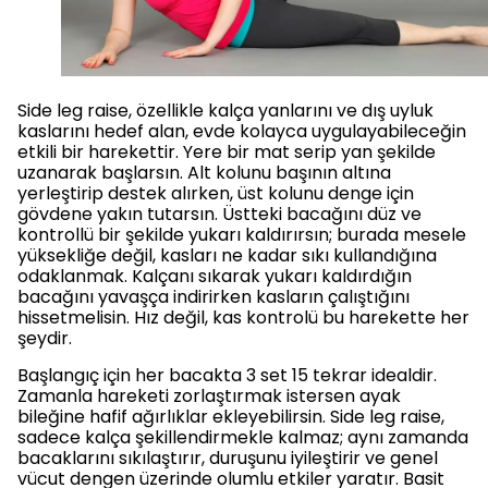
Side leg raise, özellikle kalça yanlarını ve dış uyluk
kaslarını hedef alan, evde kolayca uygulayabileceğin
etkili bir harekettir. Yere bir mat serip yan şekilde
uzanarak başlarsın. Alt kolunu başının altına
yerleştirip destek alırken, üst kolunu denge için
gövdene yakın tutarsın. Üstteki bacağını düz ve
kontrollü bir şekilde yukarı kaldırırsın; burada mesele
yüksekliğe değil, kasları ne kadar sıkı kullandığına
odaklanmak. Kalçanı sıkarak yukarı kaldırdığın
bacağını yavaşça indirirken kasların çalıştığını
hissetmelisin. Hız değil, kas kontrolü bu harekette her
şeydir.
Başlangıç için her bacakta 3 set 15 tekrar idealdir.
Zamanla hareketi zorlaştırmak istersen ayak
bileğine hafif ağırlıklar ekleyebilirsin. Side leg raise,
sadece kalça şekillendirmekle kalmaz; aynı zamanda
bacaklarını sıkılaştırır, duruşunu iyileştirir ve genel
vücut dengen üzerinde olumlu etkiler yaratır. Basit