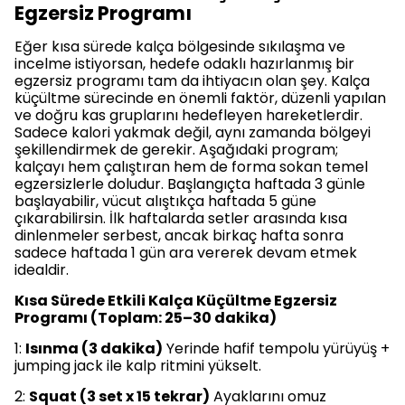
Egzersiz Programı
Eğer kısa sürede kalça bölgesinde sıkılaşma ve
incelme istiyorsan, hedefe odaklı hazırlanmış bir
egzersiz programı tam da ihtiyacın olan şey. Kalça
küçültme sürecinde en önemli faktör, düzenli yapılan
ve doğru kas gruplarını hedefleyen hareketlerdir.
Sadece kalori yakmak değil, aynı zamanda bölgeyi
şekillendirmek de gerekir. Aşağıdaki program;
kalçayı hem çalıştıran hem de forma sokan temel
egzersizlerle doludur. Başlangıçta haftada 3 günle
başlayabilir, vücut alıştıkça haftada 5 güne
çıkarabilirsin. İlk haftalarda setler arasında kısa
dinlenmeler serbest, ancak birkaç hafta sonra
sadece haftada 1 gün ara vererek devam etmek
idealdir.
Kısa Sürede Etkili Kalça Küçültme Egzersiz
Programı (Toplam: 25–30 dakika)
1:
Isınma (3 dakika)
Yerinde hafif tempolu yürüyüş +
jumping jack ile kalp ritmini yükselt.
2:
Squat (3 set x 15 tekrar)
Ayaklarını omuz