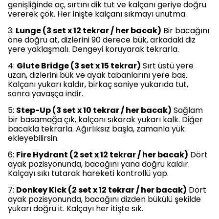
genişliğinde aç, sırtını dik tut ve kalçanı geriye doğru
vererek çök. Her inişte kalçanı sıkmayı unutma.
3:
Lunge (3 set x 12 tekrar / her bacak)
Bir bacağını
öne doğru at, dizlerini 90 derece bük, arkadaki diz
yere yaklaşmalı. Dengeyi koruyarak tekrarla.
4:
Glute Bridge (3 set x 15 tekrar)
Sırt üstü yere
uzan, dizlerini bük ve ayak tabanlarını yere bas.
Kalçanı yukarı kaldır, birkaç saniye yukarıda tut,
sonra yavaşça indir.
5:
Step-Up (3 set x 10 tekrar / her bacak)
Sağlam
bir basamağa çık, kalçanı sıkarak yukarı kalk. Diğer
bacakla tekrarla. Ağırlıksız başla, zamanla yük
ekleyebilirsin.
6:
Fire Hydrant (2 set x 12 tekrar / her bacak)
Dört
ayak pozisyonunda, bacağını yana doğru kaldır.
Kalçayı sıkı tutarak hareketi kontrollü yap.
7:
Donkey Kick (2 set x 12 tekrar / her bacak)
Dört
ayak pozisyonunda, bacağını dizden bükülü şekilde
yukarı doğru it. Kalçayı her itişte sık.