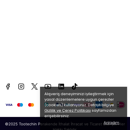
Alışveriş deneyiminizi iyileştirmek için
yasal düzenlemelere uygun çerezler
(cookies) kullanıyoruz. Detaylı bilgiye
Gizlilik ve Çerez Politikası
sayfamızdan
erişebilirsiniz.
Anladım
©2025 T
ootechin Perakende İthalat İhracat ve Ticaret Ltd. Şti. Her
Hakkı Saklıdır.