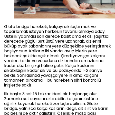
Glute bridge hareketi, kalçayı sıkılaştırmak ve
toparlamak isteyen herkesin favorisi olmaya aday.
Üstelik yapması son derece basit ama etkisi şaşırtıcı
derecede güçlü! Sırt üstü yere uzanarak, dizlerini
büküp ayak tabanlarını yere düz şekilde yerleştirerek
başlıyorsun. Kolların iki yanda, avuç içlerin yere
bakacak şekilde açık olmalı. Şimdi yavaşça kalçanı
yerden kaldır ve vücudunu dizlerinden omuzlarına
kadar düz bir çizgi hâline getir. Kalça kaslarını
sıkabildiğin kadar sık ve bu pozisyonda 1-2 saniye
bekle. Sonrasında yavaşça yere in ama kalçanı
tamamen bırakma – bu hareketin sihri kontrollü
inişlerde saklı.
İlk başta 3 set 15 tekrar ideal bir başlangıç olur.
Zamanla set sayısını artırabilir, kalçanın üstüne
ağırlık koyarak hareketi zorlaştırabilirsin. Glute
bridge, yalnızca kalça kaslarını değil, alt sırt ve karın
bölgesini de aktif çalıştırır. Özellikle masa başı