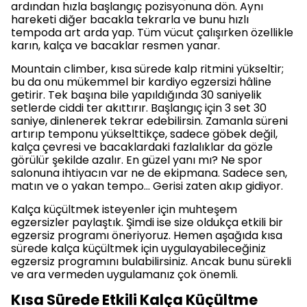
ardından hızla başlangıç pozisyonuna dön. Aynı
hareketi diğer bacakla tekrarla ve bunu hızlı
tempoda art arda yap. Tüm vücut çalışırken özellikle
karın, kalça ve bacaklar resmen yanar.
Mountain climber, kısa sürede kalp ritmini yükseltir;
bu da onu mükemmel bir kardiyo egzersizi hâline
getirir. Tek başına bile yapıldığında 30 saniyelik
setlerde ciddi ter akıttırır. Başlangıç için 3 set 30
saniye, dinlenerek tekrar edebilirsin. Zamanla süreni
artırıp temponu yükselttikçe, sadece göbek değil,
kalça çevresi ve bacaklardaki fazlalıklar da gözle
görülür şekilde azalır. En güzel yanı mı? Ne spor
salonuna ihtiyacın var ne de ekipmana. Sadece sen,
matın ve o yakan tempo… Gerisi zaten akıp gidiyor.
Kalça küçültmek isteyenler için muhteşem
egzersizler paylaştık. Şimdi ise size oldukça etkili bir
egzersiz programı öneriyoruz. Hemen aşağıda kısa
sürede kalça küçültmek için uygulayabileceğiniz
egzersiz programını bulabilirsiniz. Ancak bunu sürekli
ve ara vermeden uygulamanız çok önemli.
Kısa Sürede Etkili Kalça Küçültme