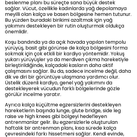
beslenme planı bu süreçte sana büyük destek
sağlar. Vücut, özellikle kadınlarda yağ depolamaya
meyilli olan kalça ve basen bölgesine hemen tutunur.
Bu yüzden buradaki birikimi azaltmak için yağ
yakımını destekleyen bir rutin oluşturmak oldukça
önemlidir.
Koşu bandında ya da açık havada yapılan tempolu
yürüyüş, basit gibi görünse de kalça bölgesini forma
sokmak için çok etkili bir kardiyo yöntemidir. Yokuş
yukarı yürüyüşler ya da merdiven çıkma hareketiyle
birleştirildiğinde, kalçadaki kasların daha aktif
çalışmasını sağlar. Bu da, sadece incelme değil, daha
dik ve diri bir görüntüye ulaşmana yardımcı olur.
Üstelik düzenli kardiyo, genel yağ yakımını da
destekleyerek vücudun farklı bölgelerinde gözle
görülür incelme yaratır.
Ayrıca kalça küçültme egzersizlerini destekleyen
hareketlerin başında lunge, glute bridge, side leg
raise ve high knees gibi bölgeyi hedefleyen
antrenmanlar gelir. Bu egzersizlerle oluşturulan
haftalık bir antrenman planı, kısa sürede kalça
çevresindeki farkı hissetmeni sağlar. Kendi evinde,