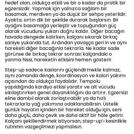
hedef alan, oldukça etkili ve bir o kadar da pratik bir
egzersizdir. Yapmak için yalnızca sağlam bir
basamak, merdiven ya da düşük bir sehpa yeterlidir.
Ayakta, sırtın dik bir şekilde durarak başlarsın. Bir
ayağını basamağa yerleştir ve topuğundan güç
alarak vücudunu yukarı doğru kaldır. Diğer bacağın
havada dengede kalırken, kalçanı sıkarak birkaç
saniye yukarıda tut. Ardından yavaşça geri in ve aynı
hareketi diğer bacağınla tekrarla. Ne kadar sade
görünse de birkaç tekrar sonrası kalçandaki o
yanma hissi, hareketin etkisini hemen gösterir.
Step-up sadece kaslarını güçlendirmekle kalmaz,
aynı zamanda denge, koordinasyon ve kalori yakımı
açısından da oldukça faydalıdır. Tempolu
yapıldığında kardiyo etkisi yaratır ve alt vücudu
sıkılaştırırken genel dayanıklılığını da artırır. Egzersizi
eline dambıl alarak zorlaştırabilir ya da hızlı
tekrarlarla yağ yakımına odaklanabilirsin. Üstelik
günlük hayatın içinden bir hareket olduğu için, seni
daha güçlü, daha çevik ve daha aktif bir hâle getirir.
Kalçanı şekillendirmek istiyorsan, step-up’ı kesinlikle
rutininin vazgeçilmezi yapmalısın.