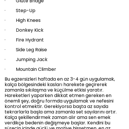
· Glute Bridge
· Step-Up
· High Knees
· Donkey Kick
· Fire Hydrant
· Side Leg Raise
· Jumping Jack
· Mountain Climber
Bu egzersizleri haftada en az 3-4 gün uygulamak,
kalça bölgesindeki kasları harekete geçirerek
zamanla sıkılaşma ve küçülme etkisi yaratır.
Hareketleri yaparken dikkat etmen gereken en
önemli şey, doğru formda uygulamak ve nefesini
kontrol etmektir. Gerekiyorsa başta az sayıda
tekrarlarla başla ama zamanla set sayılarını artır.
Kalça şekillendirmek zaman alır ama sen emek
verdikçe bedenin değişmeye başlar. Kendini bu
sürecin içinde güçlü ve motive hissetmen, en az