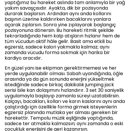
yaptığımız bu hareket aslında tam anlamıyla bir yağ
yakım savaşçısıdır. Ayakta, dik bir pozisyonda
durarak başlarsın. Ardından aynı anda kollarını
başının üzerine kaldırırken bacaklarını yanlara
açarak zıplarsın. Sonra yine zıplayarak başlangıç
pozisyonuna dönersin. Bu hareketi ritmik şekilde
tekrarladığında hem kalp atışların hızlanır hem de
tüm vücudun aktif hâle gelir. Basit ama etkili bu
egzersiz, sadece kalori yakmakla kalmaz; aynı
zamanda vücudu forma sokmak için harika bir
kardiyo aracıdır.
En güzel yanı ise ekipman gerektirmemesi ve her
yerde uygulanabilir olması. Sabah uyandığında, öğle
arasında ya da gün sonunda enerjini yükseltmek
istediğinde sadece birkaç dakikalık jumping jack
serisi bile kan dolaşımını hızlandırır. 3 set 30 saniyelik
uygulamayla başlayıp zamanla süreyi uzatabilirsin.
Kalçayı, bacakları, kolları ve karın kaslarını aynı anda
çalıştırdığı için özellikle forma girmek isteyenlerin
egzersiz planında mutlaka yer alması gereken bir
harekettir. Tempolu müzik eşliğinde yaptığında,
sadece ter atmakla kalmazsın; aynı zamanda o eski
çocukluk enerjisini de geri kazanırsın.