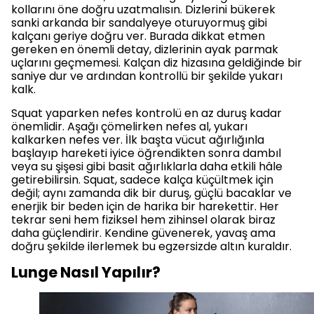
kollarını öne doğru uzatmalısın. Dizlerini bükerek
sanki arkanda bir sandalyeye oturuyormuş gibi
kalçanı geriye doğru ver. Burada dikkat etmen
gereken en önemli detay, dizlerinin ayak parmak
uçlarını geçmemesi. Kalçan diz hizasına geldiğinde bir
saniye dur ve ardından kontrollü bir şekilde yukarı
kalk.
Squat yaparken nefes kontrolü en az duruş kadar
önemlidir. Aşağı çömelirken nefes al, yukarı
kalkarken nefes ver. İlk başta vücut ağırlığınla
başlayıp hareketi iyice öğrendikten sonra dambıl
veya su şişesi gibi basit ağırlıklarla daha etkili hâle
getirebilirsin. Squat, sadece kalça küçültmek için
değil; aynı zamanda dik bir duruş, güçlü bacaklar ve
enerjik bir beden için de harika bir harekettir. Her
tekrar seni hem fiziksel hem zihinsel olarak biraz
daha güçlendirir. Kendine güvenerek, yavaş ama
doğru şekilde ilerlemek bu egzersizde altın kuraldır.
Lunge Nasıl Yapılır?