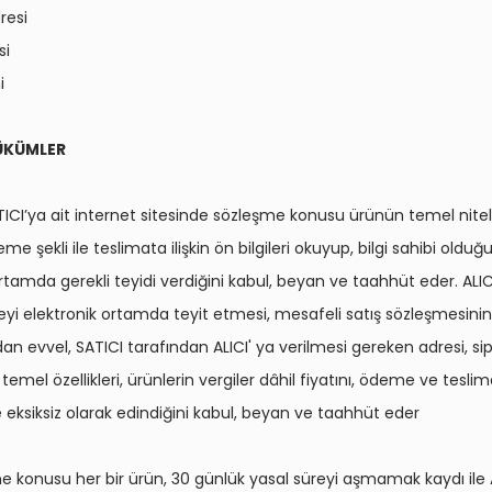
resi
si
i
HÜKÜMLER
SATICI’ya ait internet sitesinde sözleşme konusu ürünün temel nitelik
eme şekli ile teslimata ilişkin ön bilgileri okuyup, bilgi sahibi olduğ
rtamda gerekli teyidi verdiğini kabul, beyan ve taahhüt eder. ALIC
meyi elektronik ortamda teyit etmesi, mesafeli satış sözleşmesinin
n evvel, SATICI tarafından ALICI' ya verilmesi gereken adresi, sipa
 temel özellikleri, ürünlerin vergiler dâhil fiyatını, ödeme ve teslima
 eksiksiz olarak edindiğini kabul, beyan ve taahhüt eder
me konusu her bir ürün, 30 günlük yasal süreyi aşmamak kaydı ile A