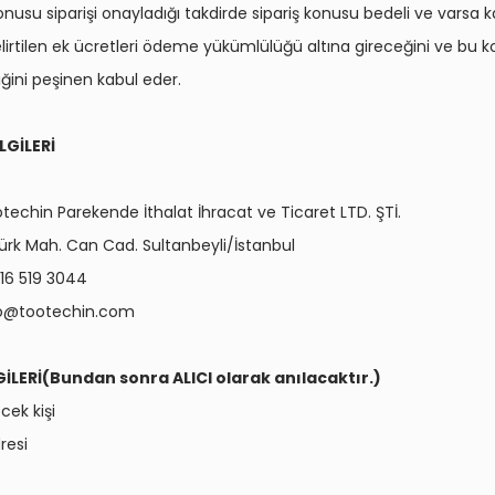
usu siparişi onayladığı takdirde sipariş konusu bedeli ve varsa k
belirtilen ek ücretleri ödeme yükümlülüğü altına gireceğini ve bu 
diğini peşinen kabul eder.
İLGİLERİ
otechin Parekende İthalat İhracat ve Ticaret LTD. ŞTİ.
türk Mah. Can Cad. Sultanbeyli/İstanbul
216 519 3044
fo@tootechin.com
LGİLERİ(Bundan sonra ALICI olarak anılacaktır.)
cek kişi
resi