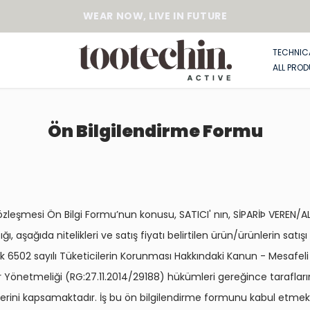
WEAR NOW, LIVE IN FUTURE
TECHNIC
ALL PRO
Ön Bilgilendirme Formu
özleşmesi Ön Bilgi Formu’nun konusu, SATICI' nın, SİPARİÞ VEREN/AL
ığı, aşağıda nitelikleri ve satış fiyatı belirtilen ürün/ürünlerin satışı
larak 6502 sayılı Tüketicilerin Korunması Hakkındaki Kanun - Mesafeli
 Yönetmeliği (RG:27.11.2014/29188) hükümleri gereğince tarafları
erini kapsamaktadır. İş bu ön bilgilendirme formunu kabul etmekl