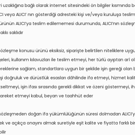
i uzaklığına bağlı olarak internet sitesindeki ön bilgiler kısmında be
CI veya ALICI’ nın gösterdiği adresteki kişi ve/veya kuruluşa teslim 
 ürünün ALICI’ya teslim edilememesi durumunda, ALICI’nın sözle
kkı saklıdır
 sözleşme konusu ürünü eksiksiz, siparişte belirtilen niteliklere uy
eleri, kullanım kılavuzları ile teslim etmeyi, her türlü ayıptan arî o
klerine sağlam, standartlara uygun bir şekilde işin gereği olan b
 işi doğruluk ve dürüstlük esasları dâhilinde ifa etmeyi, hizmet kali
eltmeyi, işin ifası sırasında gerekli dikkat ve özeni göstermeyi, ih
hareket etmeyi kabul, beyan ve taahhüt eder
, sözleşmeden doğan ifa yükümlülüğünün süresi dolmadan ALICI’y
ek ve açıkça onayını almak suretiyle eşit kalite ve fiyatta farklı bi
ilir