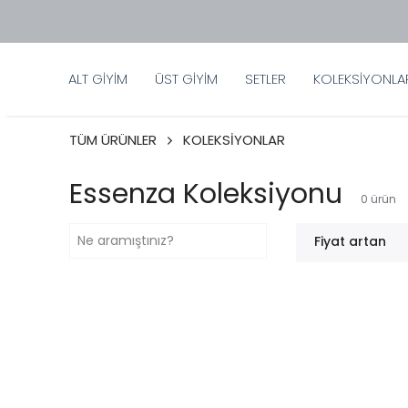
ALT GİYİM
ÜST GİYİM
SETLER
KOLEKSİYONLA
TÜM ÜRÜNLER
KOLEKSİYONLAR
Essenza Koleksiyonu
0
ürün
Fiyat artan