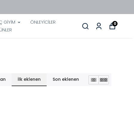
İÇ GİYİM
ÖNLEYİCİLER
0
ÜNLER
lan
İlk eklenen
Son eklenen